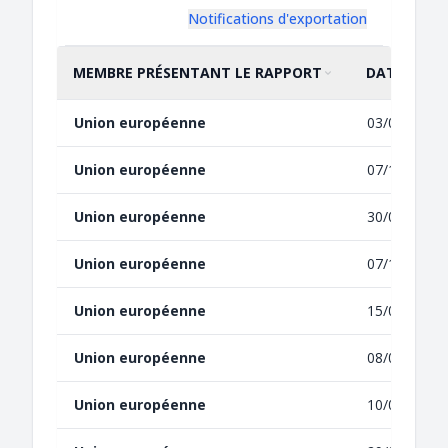
Notifications d'exportation
MEMBRE PRÉSENTANT LE RAPPORT
DATE DE LA
TRIER PAR
CROISSANT
TRIER PAR
CROISSANT
Union européenne
03/02/2025
Union européenne
07/11/2024
Union européenne
30/09/2022
Union européenne
07/10/2021
Union européenne
15/07/2021
Union européenne
08/07/2021
Union européenne
10/05/2021