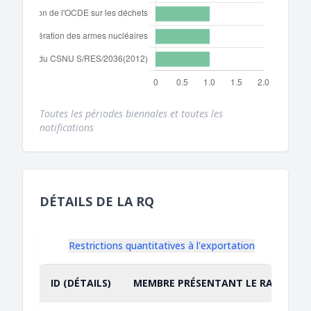
Toutes les périodes biennales et toutes les
notifications
DÉTAILS DE LA RQ
Restrictions quantitatives à l'exportation
ID (DÉTAILS)
MEMBRE PRÉSENTANT LE RAPPORT
TRIER PAR
CROISSANT