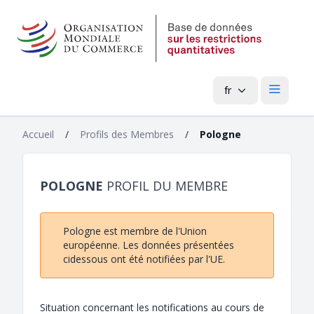
fr
Menu pri
Accueil
/
Profils des Membres
/
Pologne
POLOGNE
PROFIL DU MEMBRE
Pologne est membre de l'Union
européenne. Les données présentées
cidessous ont été notifiées par l'UE.
Situation concernant les notifications au cours de