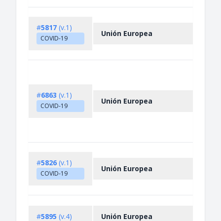
Eston
#
5817
(v.1)
prohi
Unión Europea
medic
COVID-19
prod
Roma
Expo
prohi
#
6863
(v.1)
Unión Europea
medi
COVID-19
devi
medic
prod
Greec
#
5826
(v.1)
prohi
Unión Europea
medic
COVID-19
prod
Catc
#
5895
(v.4)
Unión Europea
docu