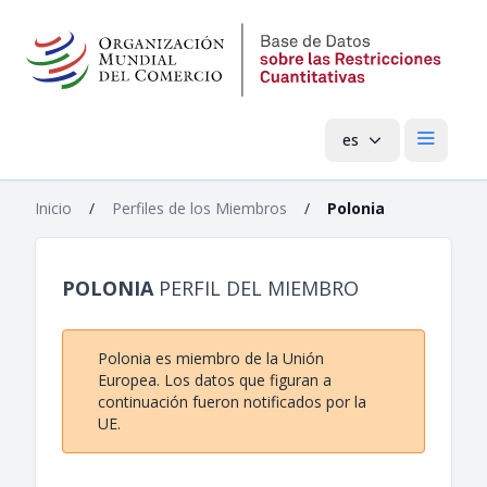
es
Menú pri
Inicio
/
Perfiles de los Miembros
/
Polonia
POLONIA
PERFIL DEL MIEMBRO
Polonia es miembro de la Unión
Europea. Los datos que figuran a
continuación fueron notificados por la
UE.