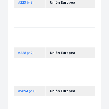
#
223
(v.8)
Unión Europea
subs
that 
the 
layer,
mixt..
Impo
prohi
fish 
vesse
#
228
(v.7)
Unión Europea
the f
non-
coop
count
defin
Expo
restr
#
5894
(v.4)
Unión Europea
certa
good