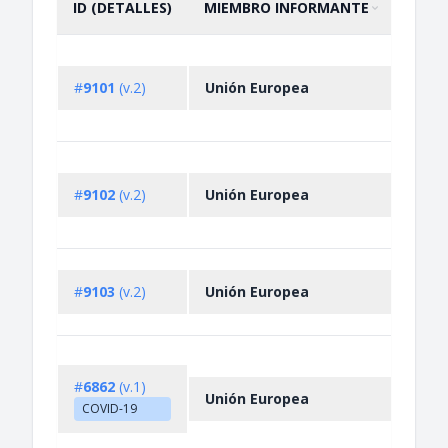
ID (DETALLES)
MIEMBRO INFORMANTE
DESC
ORDENAR POR
ASCENDENTE
Impo
restr
#
9101
(v.2)
Unión Europea
certa
good
Expo
prohi
#
9102
(v.2)
Unión Europea
good
tech
Impo
#
9103
(v.2)
Unión Europea
prohi
good
Hung
Expo
#
6862
(v.1)
Unión Europea
prohi
COVID-19
medic
prod