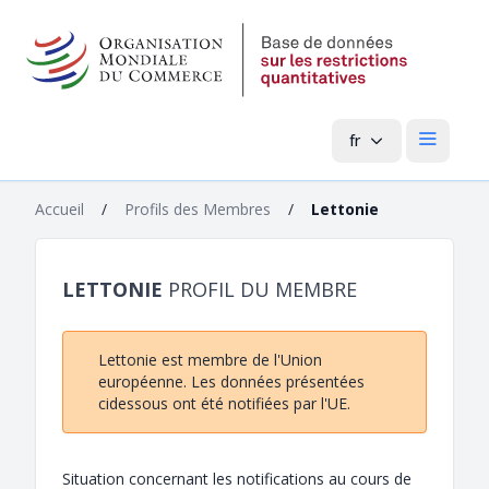
fr
Menu pri
Accueil
/
Profils des Membres
/
Lettonie
LETTONIE
PROFIL DU MEMBRE
Lettonie est membre de l'Union
européenne. Les données présentées
cidessous ont été notifiées par l'UE.
Situation concernant les notifications au cours de