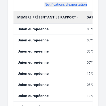
Notifications d'exportation
MEMBRE PRÉSENTANT LE RAPPORT
DATE DE LA
TRIER PAR
CROISSANT
TRIER PAR
CROISSANT
Union européenne
03/02/2025
Union européenne
07/11/2024
Union européenne
30/09/2022
Union européenne
07/10/2021
Union européenne
15/07/2021
Union européenne
08/07/2021
Union européenne
10/05/2021