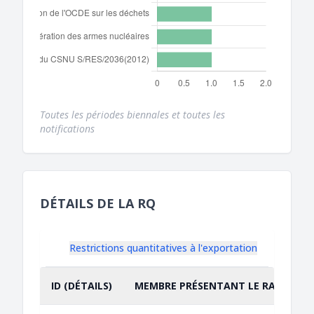
Toutes les périodes biennales et toutes les
notifications
DÉTAILS DE LA RQ
Restrictions quantitatives à l'exportation
ID (DÉTAILS)
MEMBRE PRÉSENTANT LE RAPPORT
TRIER PAR
CROISSANT