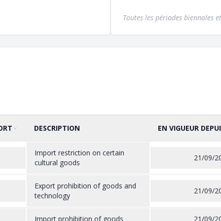
Toutes les périodes biennales et
ORT
DESCRIPTION
EN VIGUEUR DEPUI
Import restriction on certain
21/09/2
cultural goods
Export prohibition of goods and
21/09/2
technology
Import prohibition of goods
21/09/2