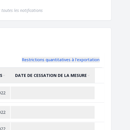
 toutes les notifications
Restrictions quantitatives à l'exportation
S
DATE DE CESSATION DE LA MESURE
TRIER PAR
CROISSANT
TRIER PAR
CROISSANT
022
022
022