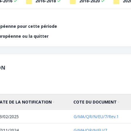
4-2016
2016-2018
2018-2020
202
ropéenne pour cette période
uropéenne ou la quitter
ON
ATE DE LA NOTIFICATION
COTE DU DOCUMENT
RIER PAR
ROISSANT
TRIER PAR
CROISSANT
3/02/2025
G/MA/QR/N/EU/7/Rev.1
7/11/2024
G/MA/QR/N/EU/7