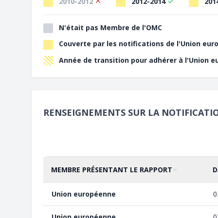
2010-2012
2012-2014
201
N'était pas Membre de l'OMC
Couverte par les notifications de l'Union eu
Année de transition pour adhérer à l'Union e
RENSEIGNEMENTS SUR LA NOTIFICATI
MEMBRE PRÉSENTANT LE RAPPORT
D
TRIER PAR
CROISSANT
T
C
Union européenne
0
Union européenne
0