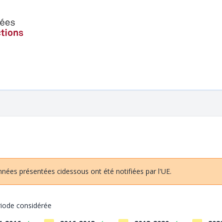
ées présentées cidessous ont été notifiées par l'UE.
ériode considérée