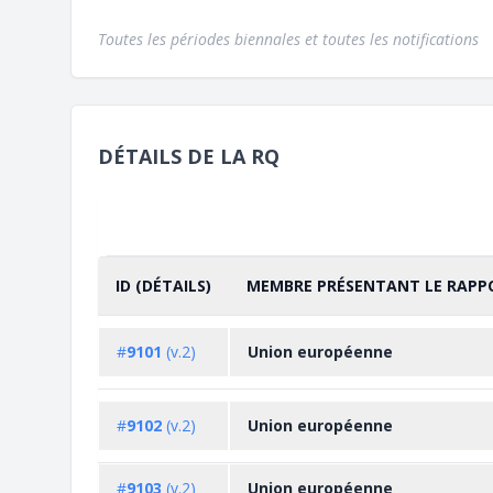
Toutes les périodes biennales et toutes les notifications
DÉTAILS DE LA RQ
ID (DÉTAILS)
MEMBRE PRÉSENTANT LE RAPP
TRIER PAR
CROISSANT
#
9101
(v.2)
Union européenne
#
9102
(v.2)
Union européenne
#
9103
(v.2)
Union européenne