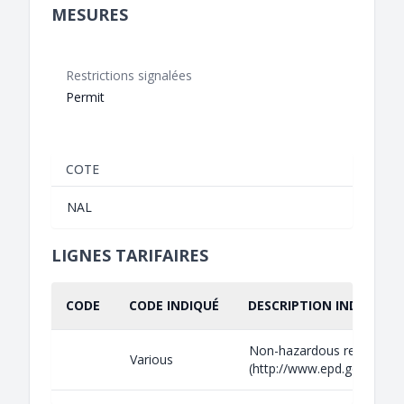
MESURES
Restrictions signalées
Permit
COTE
NAL
LIGNES TARIFAIRES
CODE
CODE INDIQUÉ
DESCRIPTION INDIQUÉE
Non-hazardous recyclable
Various
(http://www.epd.gov.hk/epd