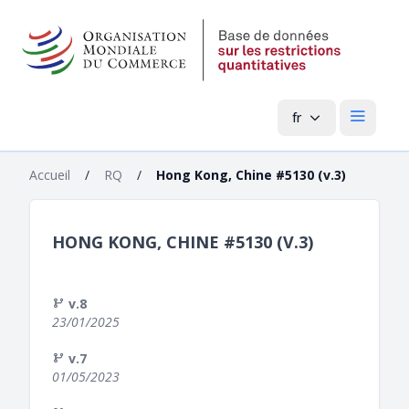
fr
Menu pri
Accueil
/
RQ
/
Hong Kong, Chine #5130 (v.3)
HONG KONG, CHINE #5130 (V.3)
v.8
23/01/2025
v.7
01/05/2023