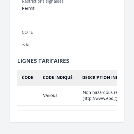
Restrictions signalées
Permit
COTE
NAL
LIGNES TARIFAIRES
CODE
CODE INDIQUÉ
DESCRIPTION INDIQUÉE
Non-hazardous recyclable
Various
(http://www.epd.gov.hk/epd