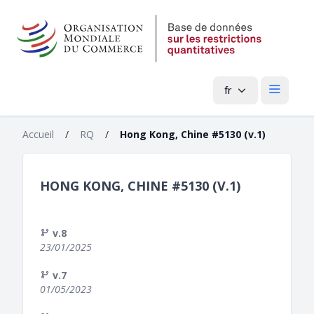
fr
Menu pri
Accueil
/
RQ
/
Hong Kong, Chine #5130 (v.1)
HONG KONG, CHINE #5130 (V.1)
v.8
23/01/2025
v.7
01/05/2023