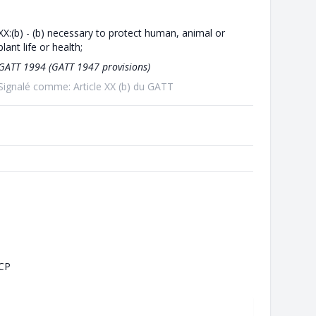
XX:(b) - (b) necessary to protect human, animal or
plant life or health;
GATT 1994 (GATT 1947 provisions)
Signalé comme: Article XX (b) du GATT
CP