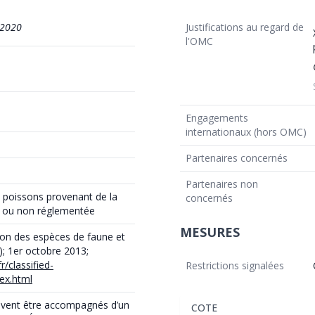
/2020
Justifications au regard de
l'OMC
Engagements
internationaux (hors OMC)
Partenaires concernés
Partenaires non
s poissons provenant de la
concernés
ée ou non réglementée
MESURES
ation des espèces de faune et
); 1er octobre 2013;
/classified-
Restrictions signalées
ex.html
ivent être accompagnés d’un
COTE