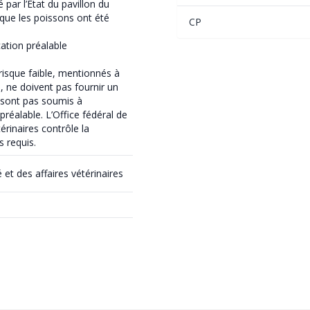
é par l’État du pavillon du
 que les poissons ont été
CP
ication préalable
risque faible, mentionnés à
, ne doivent pas fournir un
e sont pas soumis à
 préalable. L’Office fédéral de
térinaires contrôle la
 requis.
é et des affaires vétérinaires