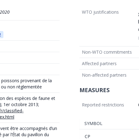
/2020
WTO justifications
2
Non-WTO commitments
Affected partners
Non-affected partners
s poissons provenant de la
ée ou non réglementée
MEASURES
ation des espèces de faune et
); 1er octobre 2013;
Reported restrictions
/classified-
ex.html
SYMBOL
ivent être accompagnés d’un
é par l’État du pavillon du
CP