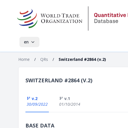
en
Home
/
QRs
/
Switzerland #2864 (v.2)
SWITZERLAND #2864 (V.2)
v.2
v.1
30/09/2022
01/10/2014
BASE DATA