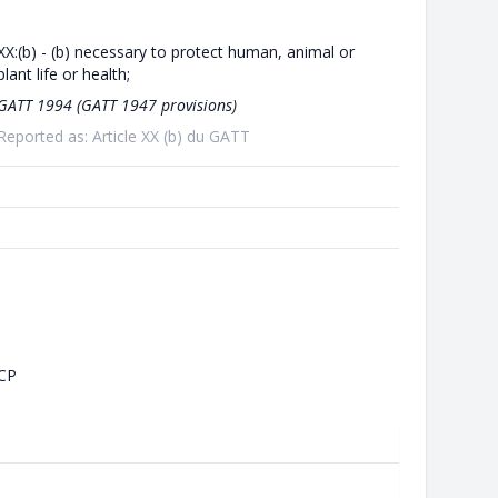
XX:(b) - (b) necessary to protect human, animal or
plant life or health;
GATT 1994 (GATT 1947 provisions)
Reported as: Article XX (b) du GATT
CP