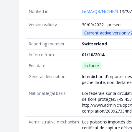
Notified in
G/MA/QR/N/CHE/3
13/07
Version validity
30/09/2022 - present
Current active version v.
Reporting member
Switzerland
In force from
01/10/2014
End date
In force
General description
Interdiction d’importer de
pêche illicite; non déclar
National legal basis
Loi fédérale sur la circul
de flore protégés, (RS 453
http://www.admin.ch/opc/fr
compilation/20092733/ind
Administrative mechanism
Les poissons importés do
certificat de capture délivr