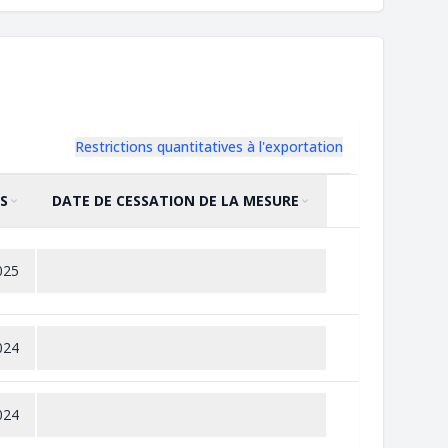
Restrictions quantitatives à l'exportation
S
DATE DE CESSATION DE LA MESURE
TRIER PAR
CROISSANT
TRIER PAR
CROISSANT
025
024
024