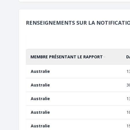
RENSEIGNEMENTS SUR LA NOTIFICATI
MEMBRE PRÉSENTANT LE RAPPORT
D
TRIER PAR
CROISSANT
T
C
Australie
1
Australie
3
Australie
1
Australie
1
Australie
1