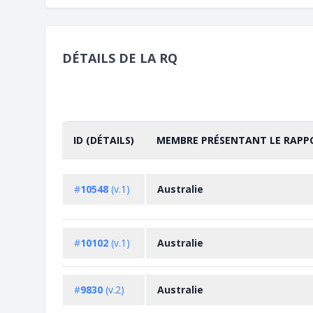
DÉTAILS DE LA RQ
ID (DÉTAILS)
MEMBRE PRÉSENTANT LE RAPP
TRIER PAR
CROISSANT
#
10548
(v.1)
Australie
#
10102
(v.1)
Australie
#
9830
(v.2)
Australie