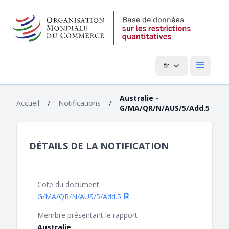
fr
Menu pri
Australie -
Accueil
/
Notifications
/
G/MA/QR/N/AUS/5/Add.5
DÉTAILS DE LA NOTIFICATION
Cote du document
G/MA/QR/N/AUS/5/Add.5
Membre présentant le rapport
Australie