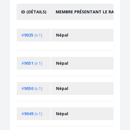
ID (DÉTAILS)
MEMBRE PRÉSENTANT LE RAPPORT
TRIER PAR
CROISSANT
#
9025
(v.1)
Népal
#
9051
(v.1)
Népal
#
9050
(v.1)
Népal
#
9049
(v.1)
Népal