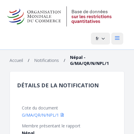
fr
Menu pri
Népal -
Accueil
/
Notifications
/
G/MA/QR/N/NPL/1
DÉTAILS DE LA NOTIFICATION
Cote du document
G/MA/QR/N/NPL/1
Membre présentant le rapport
Népal