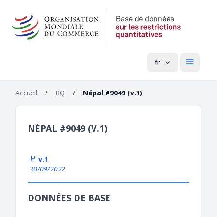
fr
Menu pri
Accueil
/
RQ
/
Népal #9049 (v.1)
NÉPAL #9049 (V.1)
v.1
30/09/2022
DONNÉES DE BASE