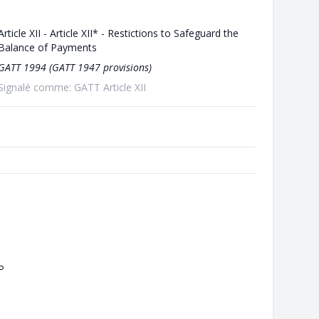
Article XII - Article XII* - Restictions to Safeguard the
Balance of Payments
GATT 1994 (GATT 1947 provisions)
Signalé comme: GATT Article XII
P