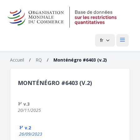
fr
Menu pri
Accueil
/
RQ
/
Monténégro #6403 (v.2)
MONTÉNÉGRO #6403 (V.2)
v.3
20/11/2025
v.2
26/09/2023