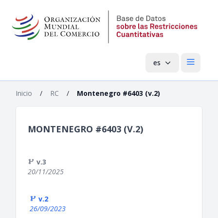
es
Menú pri
Inicio
/
RC
/
Montenegro #6403 (v.2)
MONTENEGRO #6403 (V.2)
v.3
20/11/2025
v.2
26/09/2023