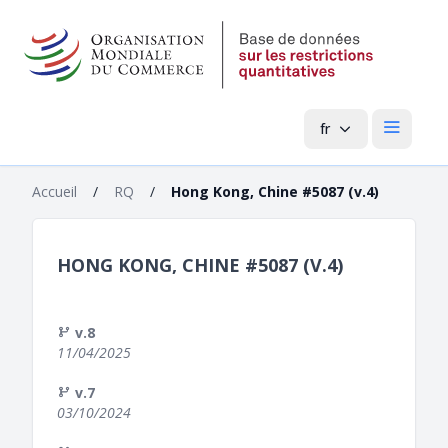
fr
Menu pri
Accueil
/
RQ
/
Hong Kong, Chine #5087 (v.4)
HONG KONG, CHINE #5087 (V.4)
v.8
11/04/2025
v.7
03/10/2024