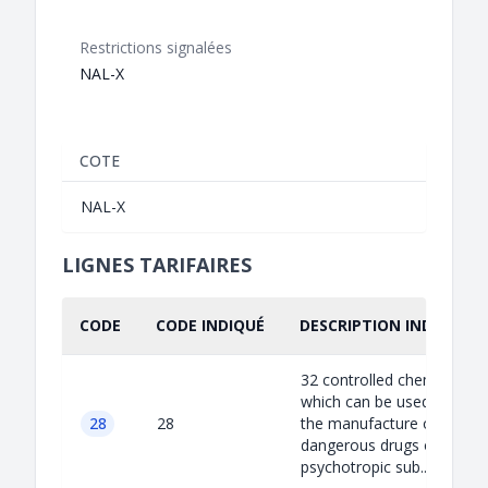
Restrictions signalées
NAL-X
COTE
NAL-X
LIGNES TARIFAIRES
CODE
CODE INDIQUÉ
DESCRIPTION INDIQUÉE
32 controlled chemicals
which can be used for
28
28
the manufacture of
dangerous drugs or
psychotropic sub...