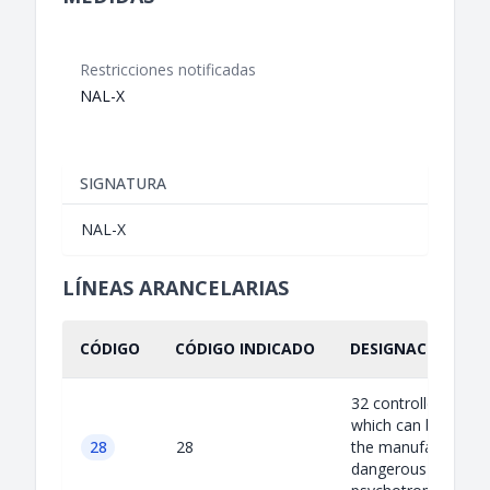
Restricciones notificadas
NAL-X
SIGNATURA
NAL-X
LÍNEAS ARANCELARIAS
CÓDIGO
CÓDIGO INDICADO
DESIGNACIÓN IND
32 controlled chemi
which can be used 
28
28
the manufacture of
dangerous drugs or