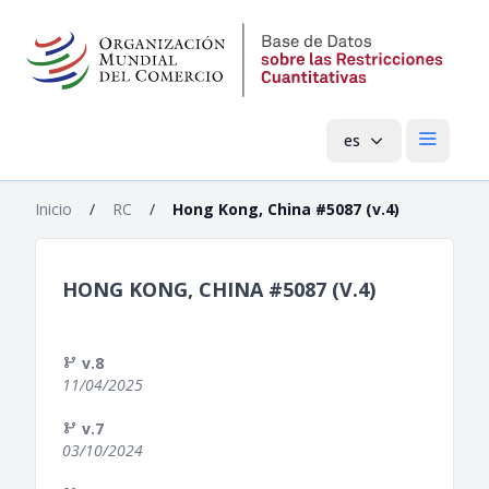
es
Menú pri
Inicio
/
RC
/
Hong Kong, China #5087 (v.4)
HONG KONG, CHINA #5087 (V.4)
v.8
11/04/2025
v.7
03/10/2024