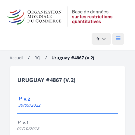
fr
Menu pri
Accueil
/
RQ
/
Uruguay #4867 (v.2)
URUGUAY #4867 (V.2)
v.2
30/09/2022
v.1
01/10/2018