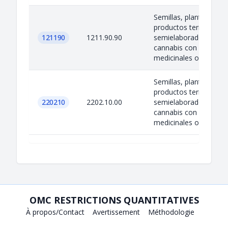
Semillas, plantas,
productos terminados
121190
1211.90.90
semielaborados de
cannabis con fines
medicinales o de inve..
Semillas, plantas,
productos terminados
220210
2202.10.00
semielaborados de
cannabis con fines
medicinales o de inve..
OMC RESTRICTIONS QUANTITATIVES
À propos/Contact
Avertissement
Méthodologie