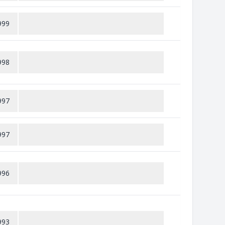
999
998
997
997
996
993