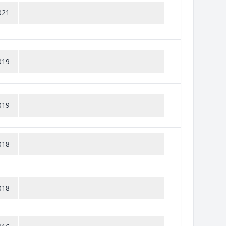
021
019
019
018
018