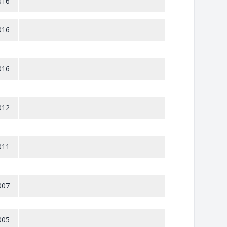
016
016
016
012
011
007
005