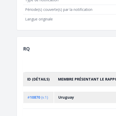
Période(s) couverte(s) par la notification
Langue originale
RQ
ID (DÉTAILS)
MEMBRE PRÉSENTANT LE RAPP
TRIER PAR
CROISSANT
#
10870
(v.1)
Uruguay