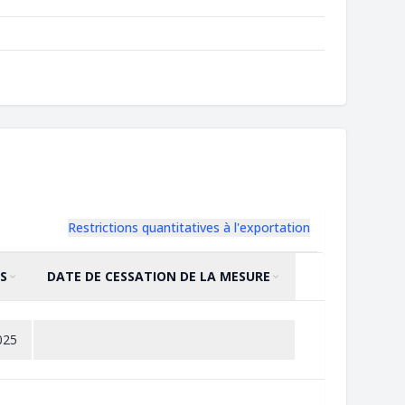
Restrictions quantitatives à l'exportation
S
DATE DE CESSATION DE LA MESURE
TRIER PAR
CROISSANT
TRIER PAR
CROISSANT
025