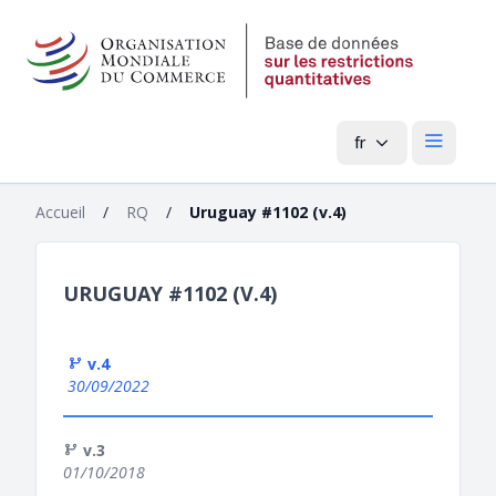
fr
Menu pri
Accueil
/
RQ
/
Uruguay #1102 (v.4)
URUGUAY #1102 (V.4)
v.4
30/09/2022
v.3
01/10/2018