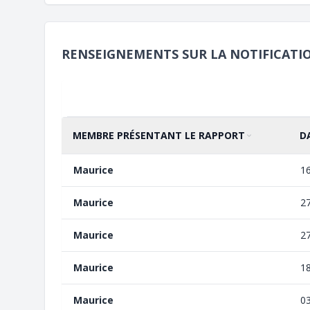
RENSEIGNEMENTS SUR LA NOTIFICATI
MEMBRE PRÉSENTANT LE RAPPORT
D
TRIER PAR
CROISSANT
TR
C
Maurice
1
Maurice
2
Maurice
2
Maurice
1
Maurice
0