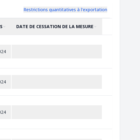
Restrictions quantitatives à l'exportation
S
DATE DE CESSATION DE LA MESURE
TRIER PAR
CROISSANT
TRIER PAR
CROISSANT
024
024
024