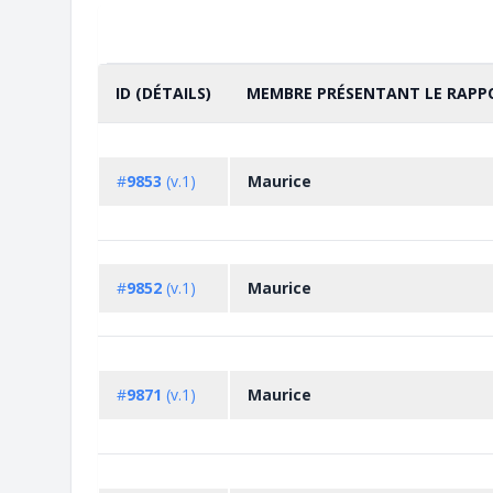
ID (DÉTAILS)
MEMBRE PRÉSENTANT LE RAPP
TRIER PAR
CROISSANT
#
9853
(v.1)
Maurice
#
9852
(v.1)
Maurice
#
9871
(v.1)
Maurice