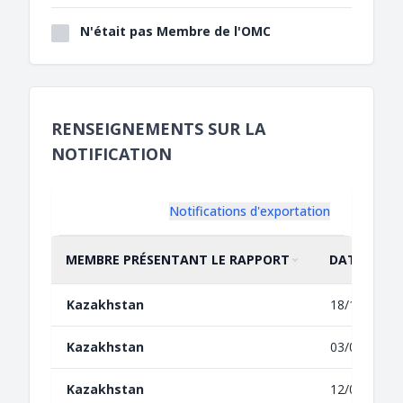
N'était pas Membre de l'OMC
RENSEIGNEMENTS SUR LA
NOTIFICATION
Notifications d'exportation
MEMBRE PRÉSENTANT LE RAPPORT
DATE DE LA
TRIER PAR
CROISSANT
TRIER PAR
CROISSANT
Kazakhstan
18/12/2024
Kazakhstan
03/04/2024
Kazakhstan
12/06/2023