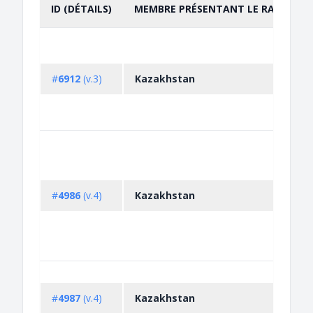
ID (DÉTAILS)
MEMBRE PRÉSENTANT LE RAPPORT
TRIER PAR
CROISSANT
#
6912
(v.3)
Kazakhstan
#
4986
(v.4)
Kazakhstan
#
4987
(v.4)
Kazakhstan