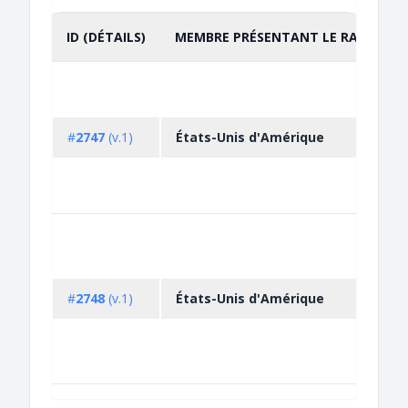
ID (DÉTAILS)
MEMBRE PRÉSENTANT LE RAPPORT
TRIER PAR
CROISSANT
#
2747
(v.1)
États-Unis d'Amérique
#
2748
(v.1)
États-Unis d'Amérique