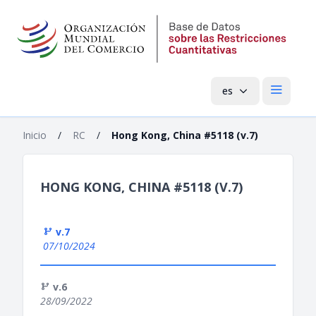
es
Menú pri
Inicio
/
RC
/
Hong Kong, China #5118 (v.7)
HONG KONG, CHINA #5118 (V.7)
v.7
07/10/2024
v.6
28/09/2022