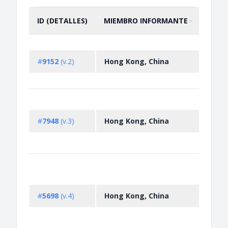
ID (DETALLES)
MIEMBRO INFORMANTE
DESC
ORDENAR POR
ASCENDENTE
Prohi
impor
#
9152
(v.2)
Hong Kong, China
alter
prod
Non-
licen
#
7948
(v.3)
Hong Kong, China
impo
or mercury
mixt
Non-
licen
expo
#
5698
(v.4)
Hong Kong, China
or m
mixt
Prohi
impor