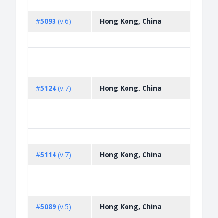
Decla
impo
#
5093
(v.6)
Hong Kong, China
vehic
Hong
Non-
licen
impor
#
5124
(v.7)
Hong Kong, China
radio
subs
irrad
appa
Non-
licen
#
5114
(v.7)
Hong Kong, China
impor
comm
Non-
licen
#
5089
(v.5)
Hong Kong, China
expor