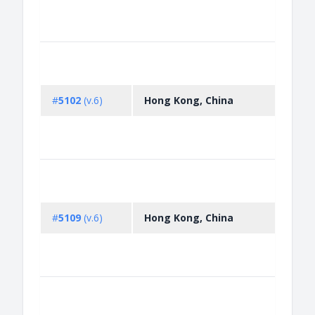
Chine
medic
Non-
licen
expor
#
5102
(v.6)
Hong Kong, China
propr
medi
Chine
medic
Prohi
impor
Orga
#
5109
(v.6)
Hong Kong, China
Comp
conta
produ
of pr
Prohi
impo