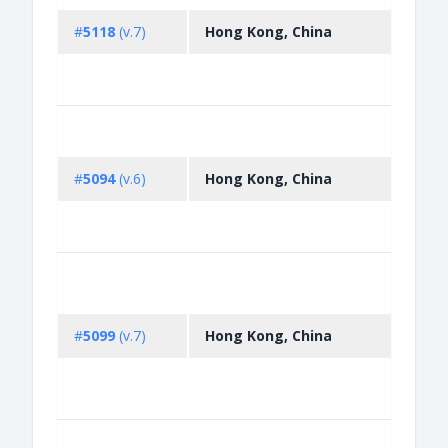
licen
impor
#
5118
(v.7)
Hong Kong, China
disc 
repli
equi
Carri
carry
engi
#
5094
(v.6)
Hong Kong, China
111.9
(150
vehicl
Pesti
for e
sche
#
5099
(v.7)
Hong Kong, China
pesti
autom
for t
p...
Pesti