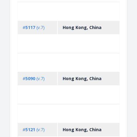
Permi
impo
licen
#
5117
(v.7)
Hong Kong, China
impor
pesti
haza
chem
Permi
expor
licen
#
5090
(v.7)
Hong Kong, China
expor
pesti
haza
chem
Non-
licen
impor
#
5121
(v.7)
Hong Kong, China
propr
medi