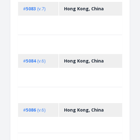
permi
#
5083
(v.7)
Hong Kong, China
certi
issue
expor
an...
Non-
licen
inspe
#
5084
(v.6)
Hong Kong, China
expor
enda
speci
and pl
Permi
expor
wild 
#
5086
(v.6)
Hong Kong, China
of a 
anima
taken.