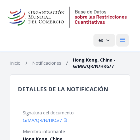
es
Menú pri
Hong Kong, China -
Inicio
/
Notificaciones
/
G/MA/QR/N/HKG/7
DETALLES DE LA NOTIFICACIÓN
Signatura del documento
G/MA/QR/N/HKG/7
Miembro informante
Hong Kong, China