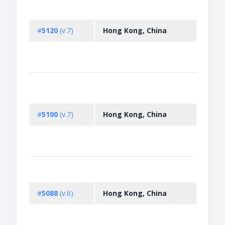
Licen
and 
licen
#
5120
(v.7)
Hong Kong, China
impor
phar
prod
medic
Licen
and 
licen
#
5100
(v.7)
Hong Kong, China
expor
phar
prod
medic
Non-
impor
impo
#
5088
(v.6)
Hong Kong, China
licen
impo
of da