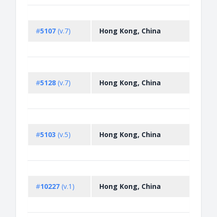
Non-
licen
#
5107
(v.7)
Hong Kong, China
expor
comm
Non-
licen
#
5128
(v.7)
Hong Kong, China
impor
comm
Permi
expor
#
5103
(v.5)
Hong Kong, China
trans
appa
Permi
impor
#
10227
(v.1)
Hong Kong, China
trans
appa