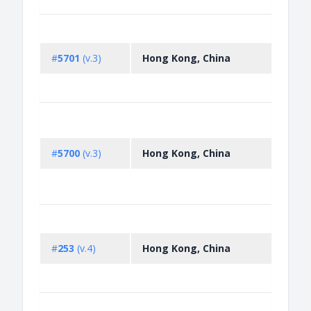
Non-
licen
#
5701
(v.3)
Hong Kong, China
impor
dead 
item
Non-
licen
expor
#
5700
(v.3)
Hong Kong, China
expor
dead 
item
Prohi
impor
#
253
(v.4)
Hong Kong, China
expor
ivory
hunti
Prohi