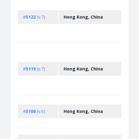
for i
regis
#
5122
(v.7)
Hong Kong, China
pesti
Permi
impor
sched
Regis
impor
autom
#
5119
(v.7)
Hong Kong, China
and q
impor
sche
deplet
Prohi
impor
#
5106
(v.6)
Hong Kong, China
smok
prod
Prohi