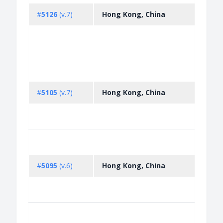
diam
#
5126
(v.7)
Hong Kong, China
non-p
the 
Proc
Regis
Prohi
expo
diam
#
5105
(v.7)
Hong Kong, China
parti
Kimb
Regis
Non-
licen
expor
#
5095
(v.6)
Hong Kong, China
disc 
repli
equi
Non-