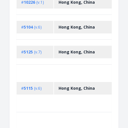
#
10226
(v.1)
Hong Kong, China
impo
of c
Non-
#
5104
(v.6)
Hong Kong, China
licen
expor
Non-
#
5125
(v.7)
Hong Kong, China
licen
impor
Non-
licen
inspe
#
5115
(v.6)
Hong Kong, China
impor
enda
speci
and pl
Produ
CITE