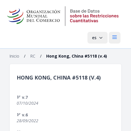
es
Menú pri
Inicio
/
RC
/
Hong Kong, China #5118 (v.4)
HONG KONG, CHINA #5118 (V.4)
v.7
07/10/2024
v.6
28/09/2022