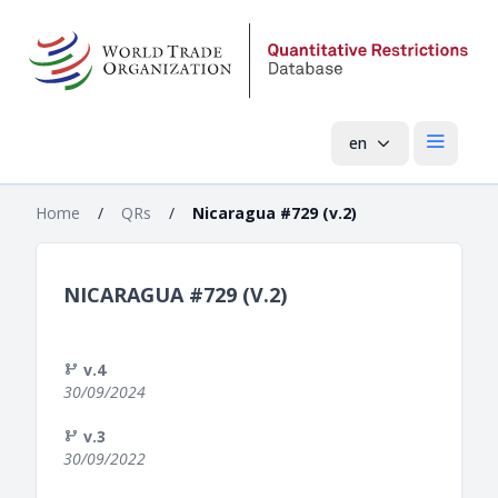
en
Open mai
Home
/
QRs
/
Nicaragua #729 (v.2)
NICARAGUA #729 (V.2)
v.4
30/09/2024
v.3
30/09/2022