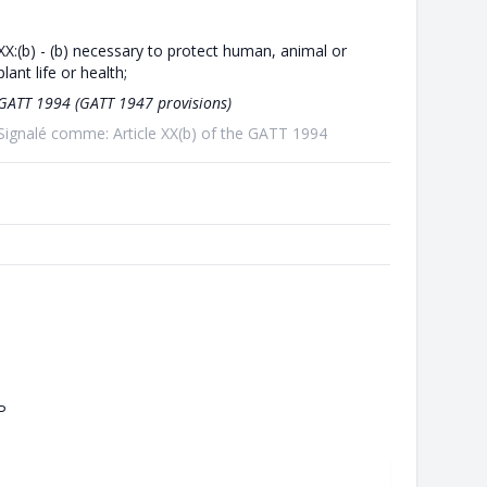
XX:(b) - (b) necessary to protect human, animal or
plant life or health;
GATT 1994 (GATT 1947 provisions)
Signalé comme: Article XX(b) of the GATT 1994
P