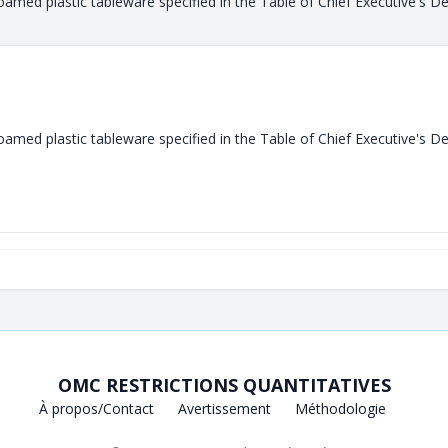
amed plastic tableware specified in the Table of Chief Executive's De
amed plastic tableware specified in the Table of Chief Executive's De
OMC RESTRICTIONS QUANTITATIVES
À propos/Contact
Avertissement
Méthodologie