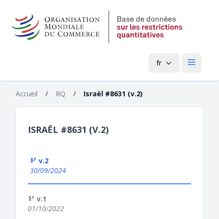
fr
Menu pri
Accueil
/
RQ
/
Israël #8631 (v.2)
ISRAËL #8631 (V.2)
v.2
30/09/2024
v.1
01/10/2022