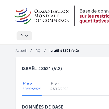
fr
Accueil
/
RQ
/
Israël #8621 (v.2)
ISRAËL #8621 (V.2)
v.2
v.1
30/09/2024
01/10/2022
DONNÉES DE BASE