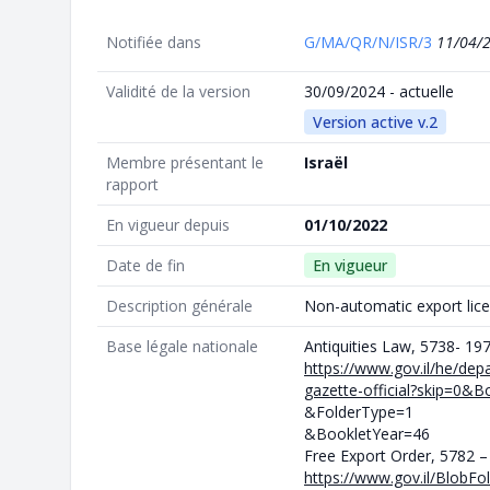
Notifiée dans
G/MA/QR/N/ISR/3
11/04/
Validité de la version
30/09/2024 - actuelle
Version active v.2
Membre présentant le
Israël
rapport
En vigueur depuis
01/10/2022
Date de fin
En vigueur
Description générale
Non-automatic export licen
Base légale nationale
Antiquities Law, 5738- 197
https://www.gov.il/he/dep
gazette-official?skip=0
&FolderType=1
&BookletYear=46
Free Export Order, 5782 –
https://www.gov.il/BlobFol