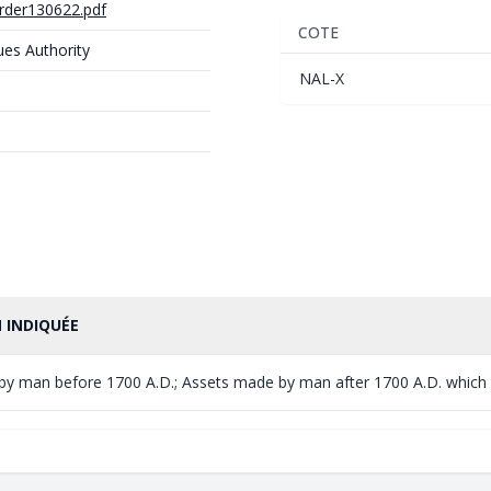
order130622.pdf
COTE
ues Authority
NAL-X
 INDIQUÉE
y man before 1700 A.D.; Assets made by man after 1700 A.D. which has