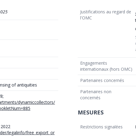
2025
Justifications au regard de
l'OMC
Engagements
internationaux (hors OMC)
Partenaires concernés
sing of antiquities
Partenaires non
8;
concernés
artments/dynamiccollectors/
&BookletNum=885
MESURES
 2022
Restrictions signalées
der/legalinfo/free_export_or