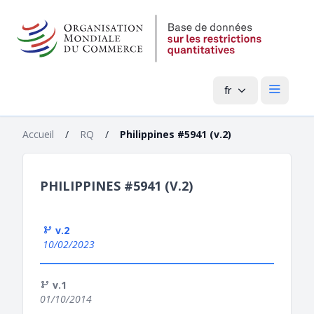
fr
Menu pri
Accueil
/
RQ
/
Philippines #5941 (v.2)
PHILIPPINES #5941 (V.2)
v.2
10/02/2023
v.1
01/10/2014