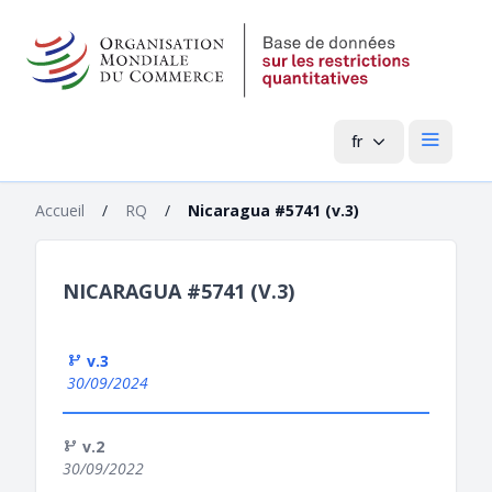
fr
Menu pri
Accueil
/
RQ
/
Nicaragua #5741 (v.3)
NICARAGUA #5741 (V.3)
v.3
30/09/2024
v.2
30/09/2022