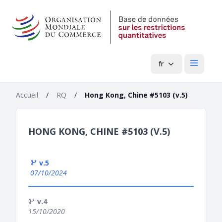
fr
Menu pri
Accueil
/
RQ
/
Hong Kong, Chine #5103 (v.5)
HONG KONG, CHINE #5103 (V.5)
v.5
07/10/2024
v.4
15/10/2020