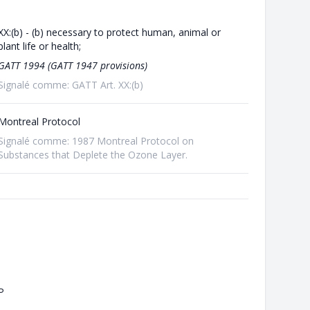
XX:(b) - (b) necessary to protect human, animal or
plant life or health;
GATT 1994 (GATT 1947 provisions)
Signalé comme: GATT Art. XX:(b)
Montreal Protocol
Signalé comme: 1987 Montreal Protocol on
Substances that Deplete the Ozone Layer.
P