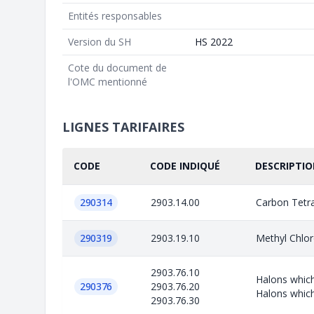
Entités responsables
Version du SH
HS 2022
Cote du document de
l'OMC mentionné
LIGNES TARIFAIRES
CODE
CODE INDIQUÉ
DESCRIPTIO
290314
2903.14.00
Carbon Tetra
290319
2903.19.10
Methyl Chlo
2903.76.10
Halons which
290376
2903.76.20
Halons which
2903.76.30