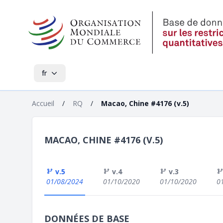
fr
Accueil
/
RQ
/
Macao, Chine #4176 (v.5)
MACAO, CHINE #4176 (V.5)
v.5
v.4
v.3
01/08/2024
01/10/2020
01/10/2020
0
DONNÉES DE BASE