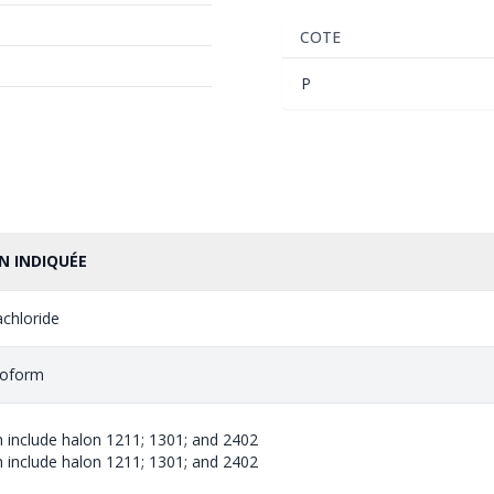
COTE
P
N INDIQUÉE
chloride
roform
 include halon 1211; 1301; and 2402
 include halon 1211; 1301; and 2402