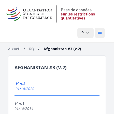
fr
Menu pri
Accueil
/
RQ
/
Afghanistan #3 (v.2)
AFGHANISTAN #3 (V.2)
v.2
01/10/2020
v.1
01/10/2014