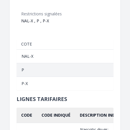
Restrictions signalées
NAL-X , P , P-X
COTE
NAL-X
P
P-X
LIGNES TARIFAIRES
CODE
CODE INDIQUÉ
DESCRIPTION INDIQUÉE
Narcotic drugs;