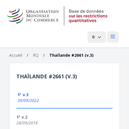
fr
Menu pri
Accueil
/
RQ
/
Thaïlande #2661 (v.3)
THAÏLANDE #2661 (V.3)
v.3
30/09/2022
v.2
28/09/2018