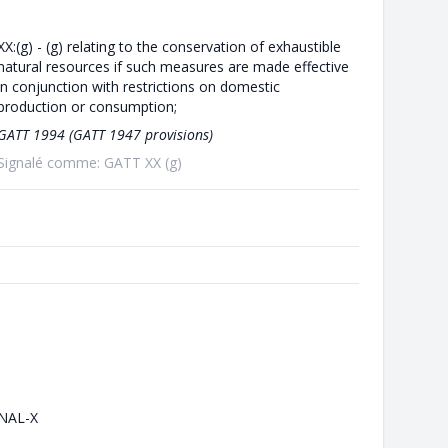
XX:(g) - (g) relating to the conservation of exhaustible
natural resources if such measures are made effective
in conjunction with restrictions on domestic
production or consumption;
GATT 1994 (GATT 1947 provisions)
Signalé comme: GATT XX (g)
NAL-X