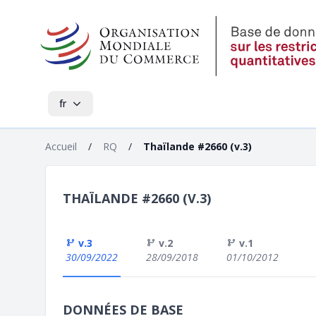
fr
Accueil
/
RQ
/
Thaïlande #2660 (v.3)
THAÏLANDE #2660 (V.3)
v.3
v.2
v.1
30/09/2022
28/09/2018
01/10/2012
DONNÉES DE BASE