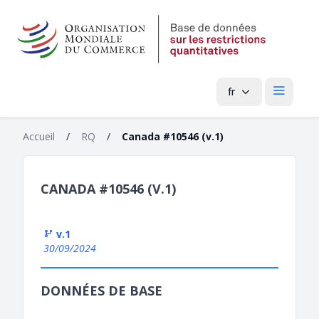
fr
Menu pri
Accueil
/
RQ
/
Canada #10546 (v.1)
CANADA #10546 (V.1)
v.1
30/09/2024
DONNÉES DE BASE