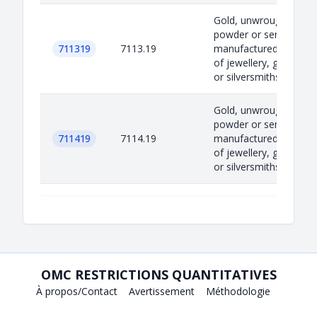
Gold, unwrought,
powder or semi-
711319
7113.19
manufactured. Articles
of jewellery, goldsmith
or silversmiths’ wa...
Gold, unwrought,
powder or semi-
711419
7114.19
manufactured. Articles
of jewellery, goldsmith
or silversmiths’ wa...
OMC RESTRICTIONS QUANTITATIVES
À propos/Contact
Avertissement
Méthodologie