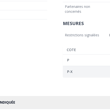
Partenaires non
concernés
MESURES
Restrictions signalées
COTE
P
P-X
INDIQUÉE