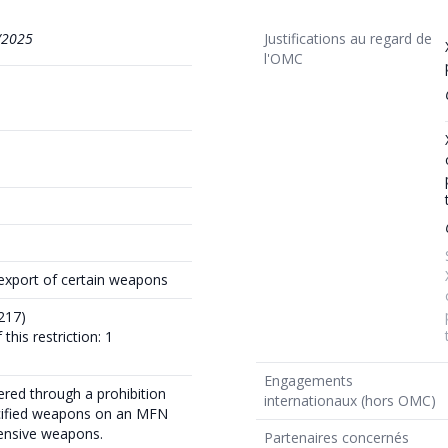
/2025
Justifications au regard de
l'OMC
 export of certain weapons
217)
this restriction: 1
Engagements
tered through a prohibition
internationaux (hors OMC)
cified weapons on an MFN
fensive weapons.
Partenaires concernés