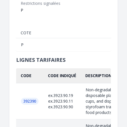
Restrictions signalées
P
COTE
P
LIGNES TARIFAIRES
CODE
CODE INDIQUÉ
DESCRIPTION INDIQU
Non-degradable
ex.3923.90.19
disposable plastic plat
392390
ex.3923.90.11
cups, and disposable
ex.3923.90.90
styrofoam trays for
food products spe...
Non-degradable