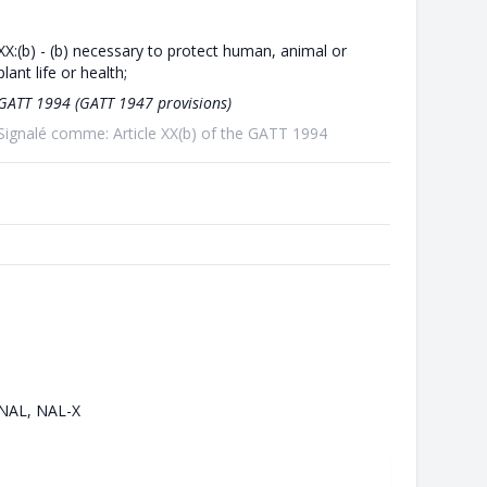
XX:(b) - (b) necessary to protect human, animal or
plant life or health;
GATT 1994 (GATT 1947 provisions)
Signalé comme: Article XX(b) of the GATT 1994
NAL, NAL-X