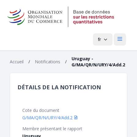
fr
Menu pri
Uruguay -
Accueil
/
Notifications
/
G/MA/QR/N/URY/4/Add.2
DÉTAILS DE LA NOTIFICATION
Cote du document
G/MA/QR/N/URY/4/Add.2
Membre présentant le rapport
Uruguay