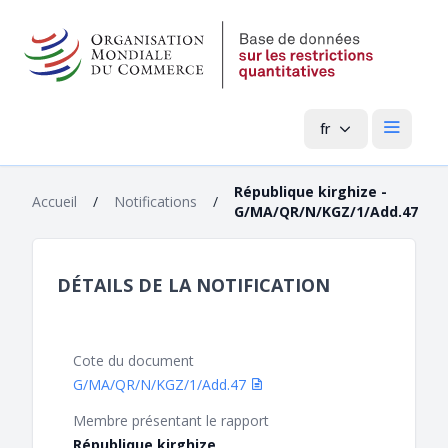
fr
Menu pri
République kirghize -
Accueil
/
Notifications
/
G/MA/QR/N/KGZ/1/Add.47
DÉTAILS DE LA NOTIFICATION
Cote du document
G/MA/QR/N/KGZ/1/Add.47
Membre présentant le rapport
République kirghize