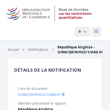
fr
Menu pri
République kirghize -
Accueil
/
Notifications
/
G/MA/QR/N/KGZ/1/Add.41
DÉTAILS DE LA NOTIFICATION
Cote du document
G/MA/QR/N/KGZ/1/Add.41
Membre présentant le rapport
République kirghize