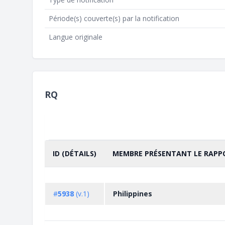
Période(s) couverte(s) par la notification
Langue originale
RQ
ID (DÉTAILS)
MEMBRE PRÉSENTANT LE RAPP
TRIER PAR
CROISSANT
#
5938
(v.1)
Philippines