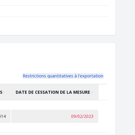
Restrictions quantitatives à l'exportation
S
DATE DE CESSATION DE LA MESURE
TRIER PAR
CROISSANT
TRIER PAR
CROISSANT
014
09/02/2023