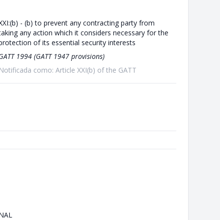
XXI:(b) - (b) to prevent any contracting party from
taking any action which it considers necessary for the
protection of its essential security interests
GATT 1994 (GATT 1947 provisions)
Notificada como: Article XXI(b) of the GATT
NAL