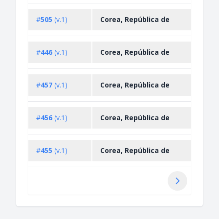
Impo
#
505
(v.1)
Corea, República de
Restr
Expo
#
446
(v.1)
Corea, República de
Restr
Impo
#
457
(v.1)
Corea, República de
Restr
Impo
#
456
(v.1)
Corea, República de
Restr
Impo
#
455
(v.1)
Corea, República de
Restr
Siguiente