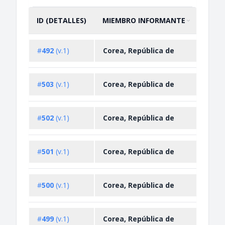
ID (DETALLES)
MIEMBRO INFORMANTE
DESC
ORDENAR POR
ASCENDENTE
Impo
#
492
(v.1)
Corea, República de
Restr
Impo
#
503
(v.1)
Corea, República de
Restr
Impo
#
502
(v.1)
Corea, República de
Restr
Impo
#
501
(v.1)
Corea, República de
Restr
Impo
#
500
(v.1)
Corea, República de
Restr
Impo
#
499
(v.1)
Corea, República de
Restr