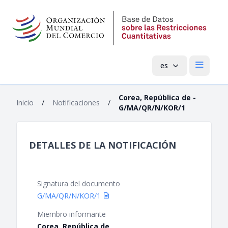
es
Menú pri
Corea, República de -
Inicio
/
Notificaciones
/
G/MA/QR/N/KOR/1
DETALLES DE LA NOTIFICACIÓN
Signatura del documento
G/MA/QR/N/KOR/1
Miembro informante
Corea, República de