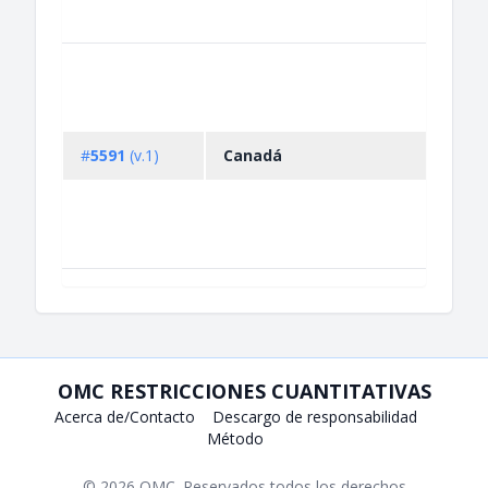
other
Impo
syst
live t
and 
#
5591
(v.1)
Canadá
anima
anim
aquat
anim
produ
OMC RESTRICCIONES CUANTITATIVAS
Acerca de/Contacto
Descargo de responsabilidad
Método
© 2026
OMC
. Reservados todos los derechos