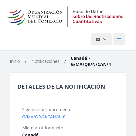
es
Menú pri
Canadá -
Inicio
/
Notificaciones
/
G/MA/QR/N/CAN/4
DETALLES DE LA NOTIFICACIÓN
Signatura del documento
G/MA/QR/N/CAN/4
Miembro informante
Canadá