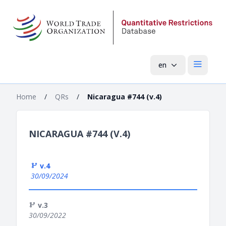
en
Open mai
Home
/
QRs
/
Nicaragua #744 (v.4)
NICARAGUA #744 (V.4)
v.4
30/09/2024
v.3
30/09/2022