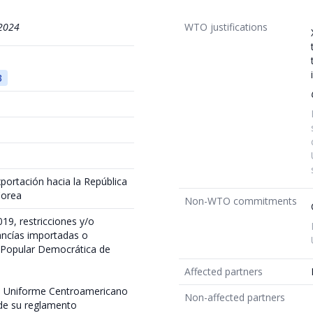
2024
WTO justifications
3
xportación hacia la República
Corea
Non-WTO commitments
19, restricciones y/o
ancías importadas o
a Popular Democrática de
Affected partners
o Uniforme Centroamericano
Non-affected partners
 de su reglamento