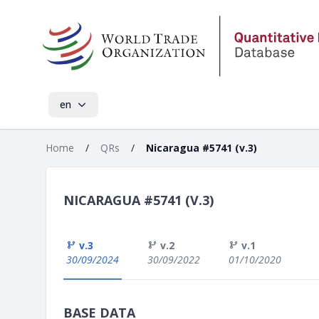
en
Home
/
QRs
/
Nicaragua #5741 (v.3)
NICARAGUA #5741 (V.3)
v.3
v.2
v.1
30/09/2024
30/09/2022
01/10/2020
BASE DATA