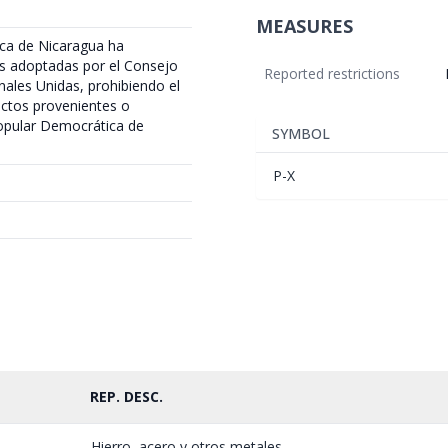
MEASURES
lica de Nicaragua ha
es adoptadas por el Consejo
Reported restrictions
nales Unidas, prohibiendo el
uctos provenientes o
Popular Democrática de
SYMBOL
P-X
REP. DESC.
Hierro, acero y otros metales