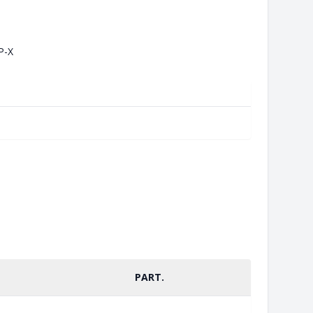
P-X
PART.