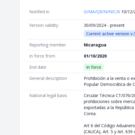
Notified in
G/MA/QR/N/NIC/6
10/12/
Version validity
30/09/2024 - present
Current active version v.
Reporting member
Nicaragua
In force from
01/10/2020
End date
In force
General description
Prohibición a la venta o e
Popular Democrática de 
National legal basis
Circular Técnica CT/076/20
prohibiciones sobre merc
exportadas a la Repúblic
Corea.
Art 6 del Código Aduaner
(CAUCA), Art. 5 y Art. 639